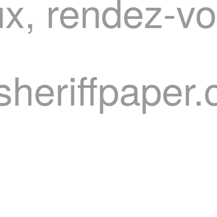
ux, rendez-v
heriffpaper