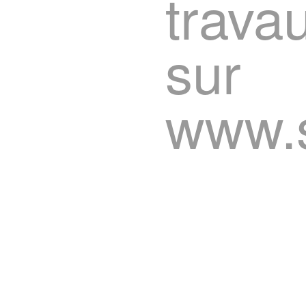
trava
sur
www.s