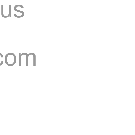
ous
.com